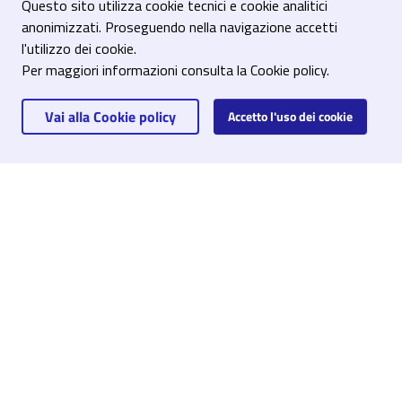
Questo sito utilizza cookie tecnici e cookie analitici
Servizi con appuntamento – Sede di Brescia
anonimizzati. Proseguendo nella navigazione accetti
Scegli il servizio e prenota il tuo appuntamento
l'utilizzo dei cookie.
Per maggiori informazioni consulta la Cookie policy.
Vai alla Cookie policy
Accetto l'uso dei cookie
6 Servizi
scegli
Servizi con appuntamento – Sede di Breno
Scegli il servizio e prenota il tuo appuntamento
3 Servizi
scegli